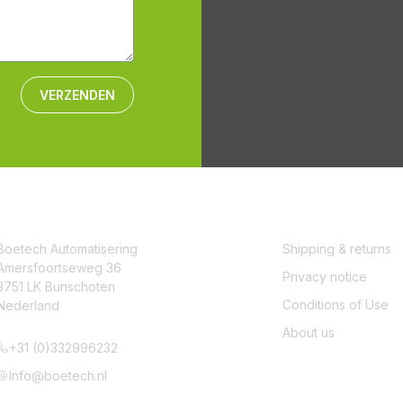
VERZENDEN
CONTACT
SERVICE
Boetech Automatisering
Shipping & returns
Amersfoortseweg 36
Privacy notice
3751 LK Bunschoten
Conditions of Use
Nederland
About us
+31 (0)332996232
Info@boetech.nl