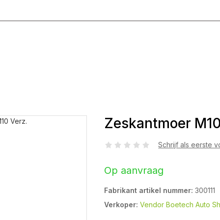
g T/M Vrijdag 8:00 - 17:00
Zeskantmoer M10
Schrijf als eerste 
Op aanvraag
Fabrikant artikel nummer:
300111
Verkoper:
Vendor Boetech Auto S