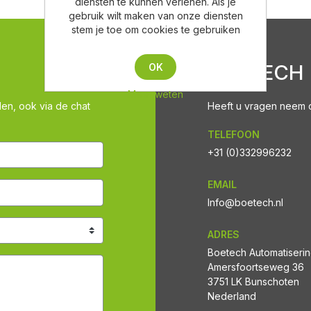
diensten te kunnen verlenen. Als je
gebruik wilt maken van onze diensten
stem je toe om cookies te gebruiken
BOETECH
OK
Meer weten
len, ook via de chat
Heeft u vragen neem co
TELEFOON
+31 (0)332996232
EMAIL
Info@boetech.nl
ADRES
Boetech Automatiseri
Amersfoortseweg 36
3751 LK Bunschoten
Nederland