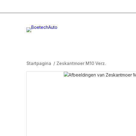
+31 (0)332996232
Info@boetech.nl
Maanda
Startpagina
/
Zeskantmoer M10 Verz.