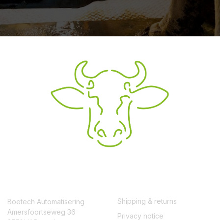
CONTACT
SERVICE
Shipping & returns
Boetech Automatisering
Amersfoortseweg 36
Privacy notice