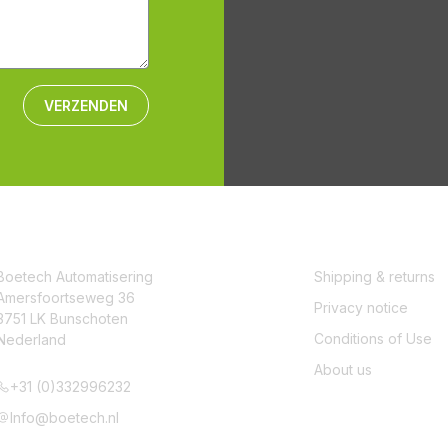
VERZENDEN
CONTACT
SERVICE
Boetech Automatisering
Shipping & returns
Amersfoortseweg 36
Privacy notice
3751 LK Bunschoten
Conditions of Use
Nederland
About us
+31 (0)332996232
Info@boetech.nl