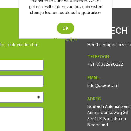
diensten te kunnen verlenen. Als je
gebruik wilt maken van onze diensten
stem je toe om cookies te gebruiken
BOETECH
OK
Meer weten
len, ook via de chat
Heeft u vragen neem co
TELEFOON
+31 (0)332996232
EMAIL
Info@boetech.nl
ADRES
Boetech Automatiseri
Amersfoortseweg 36
3751 LK Bunschoten
Nederland