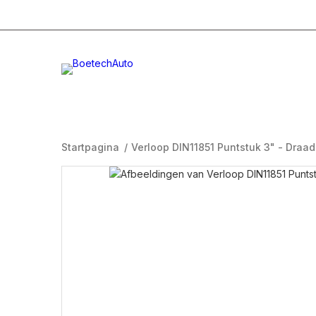
+31 (0)332996232
Info@boetech.nl
Maanda
Startpagina
/
Verloop DIN11851 Puntstuk 3" - Draad