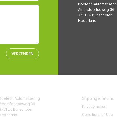
Boetech Automatiseri
Amersfoortseweg 36
3751 LK Bunschoten
Nederland
VERZENDEN
CONTACT
SERVICE
Boetech Automatisering
Shipping & returns
Amersfoortseweg 36
Privacy notice
3751 LK Bunschoten
Conditions of Use
Nederland