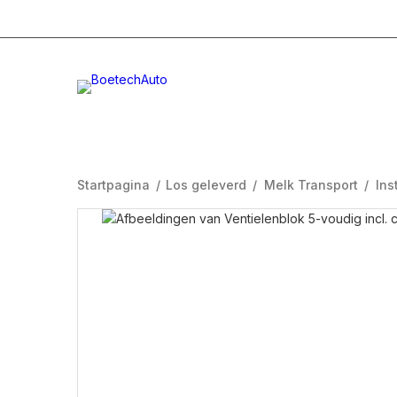
+31 (0)332996232
Info@boetech.nl
Maanda
Startpagina
/
Los geleverd
/
Melk Transport
/
Ins