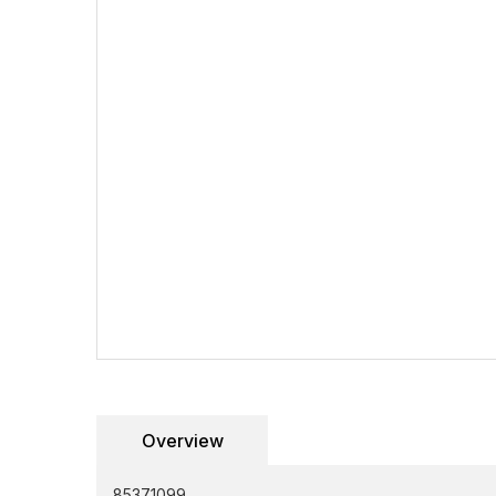
Overview
85371099