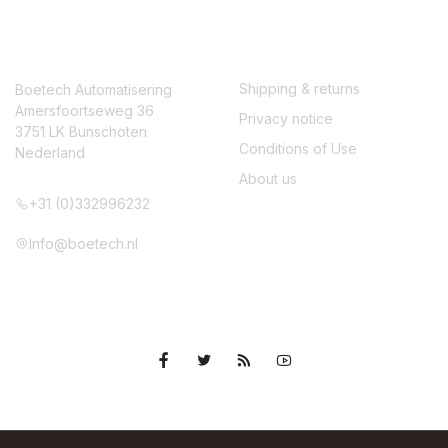
CONTACT
SERVICE
Shipping & returns
Boetech Automatisering
Amersfoortseweg 36
Privacy notice
3751 LK Bunschoten
Conditions of Use
Nederland
About us
+31 (0)332996232
Info@boetech.nl
VOLG ONS