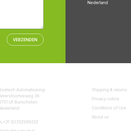
Nederland
VERZENDEN
CONTACT
SERVICE
Boetech Automatisering
Shipping & returns
Amersfoortseweg 36
Privacy notice
3751 LK Bunschoten
Conditions of Use
Nederland
About us
+31 (0)332996232
Info@boetech.nl