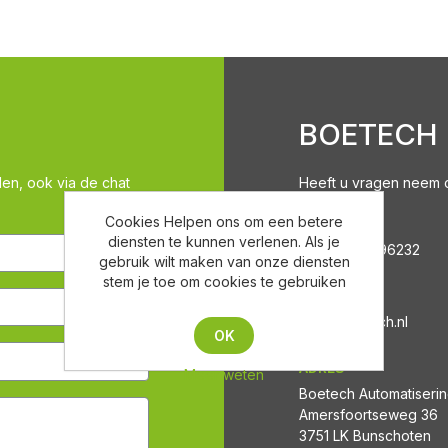
BOETECH
len, ook via de chat
Heeft u vragen neem co
Cookies Helpen ons om een betere
TELEFOON
diensten te kunnen verlenen. Als je
+31 (0)332996232
gebruik wilt maken van onze diensten
stem je toe om cookies te gebruiken
EMAIL
Info@boetech.nl
OK
ADRES
Meer weten
Boetech Automatiseri
Amersfoortseweg 36
3751 LK Bunschoten