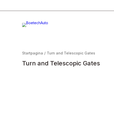
+31 (0)332996232
Info@boetech.nl
Maanda
Startpagina
/
Turn and Telescopic Gates
Turn and Telescopic Gates