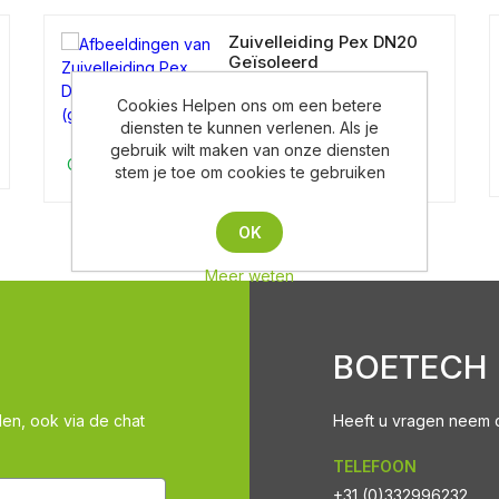
Zuivelleiding Pex DN20
Geïsoleerd
(geïnstalleerd)
Cookies Helpen ons om een betere
diensten te kunnen verlenen. Als je
gebruik wilt maken van onze diensten
Op aanvraag
stem je toe om cookies te gebruiken
OK
Meer weten
BOETECH
len, ook via de chat
Heeft u vragen neem co
TELEFOON
+31 (0)332996232