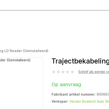
g T/M Vrijdag 8:00 - 17:00
ng LD Reader (Geïnstalleerd)
Trajectbekabeling
Schrijf als eerste 
Op aanvraag
Fabrikant artikel nummer:
90066
Verkoper:
Vendor Boetech Auto S