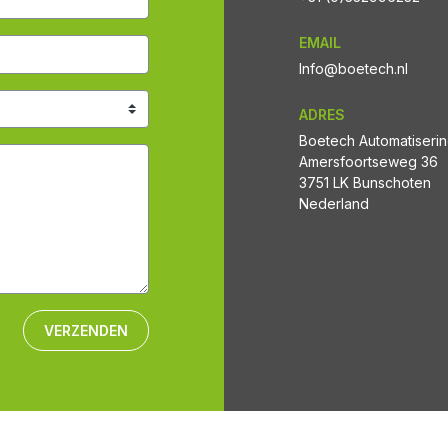
EMAIL
Info@boetech.nl
ADRES
Boetech Automatiseri
Amersfoortseweg 36
3751 LK Bunschoten
Nederland
VERZENDEN