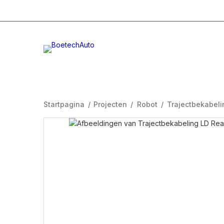
+31 (0)332996232
Info@boetech.nl
Maanda
Startpagina
/
Projecten
/
Robot
/
Trajectbekabeli