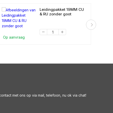
Leidingpakket 19MM CU
& RU zonder goot
Op aanvraag
Op a
ntact met ons op via mail, telefoon, nu ok via chat!