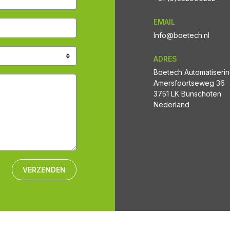
EMAIL
Info@boetech.nl
ADRES
Boetech Automatiseri
Amersfoortseweg 36
3751 LK Bunschoten
Nederland
VERZENDEN