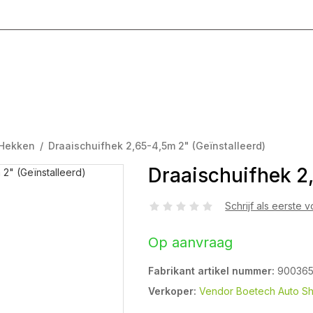
g T/M Vrijdag 8:00 - 17:00
 Hekken
/
Draaischuifhek 2,65-4,5m 2" (Geïnstalleerd)
Draaischuifhek 2,
Schrijf als eerste 
Op aanvraag
Fabrikant artikel nummer:
90036
Verkoper:
Vendor Boetech Auto S