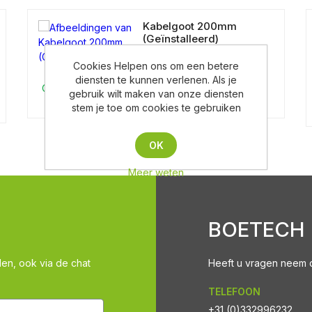
Kabelgoot 200mm
(Geïnstalleerd)
Cookies Helpen ons om een betere
diensten te kunnen verlenen. Als je
Op aanvraag
gebruik wilt maken van onze diensten
stem je toe om cookies te gebruiken
OK
Meer weten
BOETECH
len, ook via de chat
Heeft u vragen neem co
TELEFOON
+31 (0)332996232