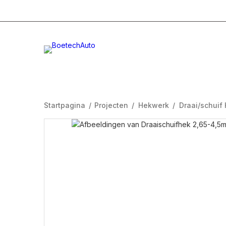
+31 (0)332996232
Info@boetech.nl
Maanda
Startpagina
/
Projecten
/
Hekwerk
/
Draai/schuif