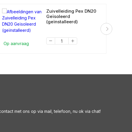
Zuivelleiding Pex DN20
Geïsoleerd
(geïnstalleerd)
Op a
Op aanvraag
ntact met ons op via mail, telefoon, nu ok via chat!