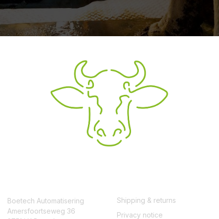
CONTACT
SERVICE
Shipping & returns
Boetech Automatisering
Amersfoortseweg 36
Privacy notice