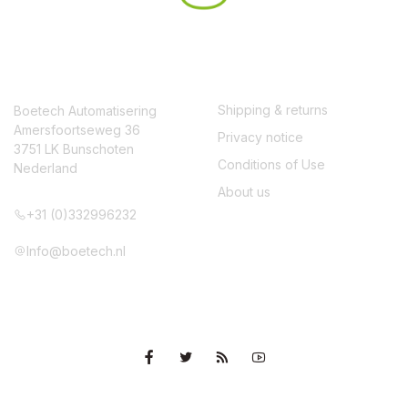
CONTACT
SERVICE
Shipping & returns
Boetech Automatisering
Amersfoortseweg 36
Privacy notice
3751 LK Bunschoten
Conditions of Use
Nederland
About us
+31 (0)332996232
Info@boetech.nl
VOLG ONS