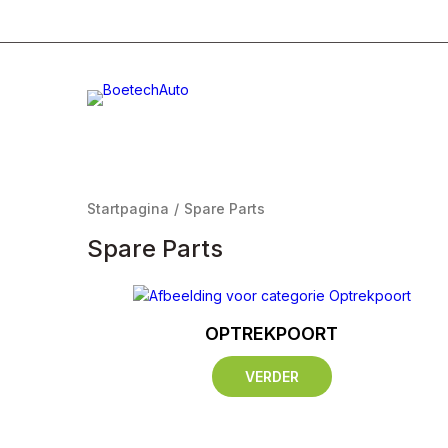
+31 (0)332996232
Info@boetech.nl
Maanda
Startpagina
/
Spare Parts
Spare Parts
OPTREKPOORT
VERDER