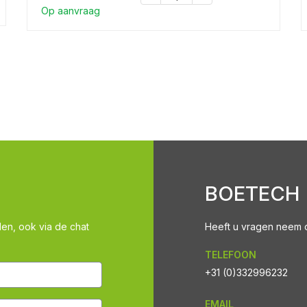
Op aanvraag
BOETECH
len, ook via de chat
Heeft u vragen neem co
TELEFOON
+31 (0)332996232
EMAIL