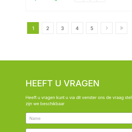
1
2
3
4
5
HEEFT U VRAGEN
Heeft u vragen kunt u via dit venster ons de vraag stel
zijn we beschikbaar