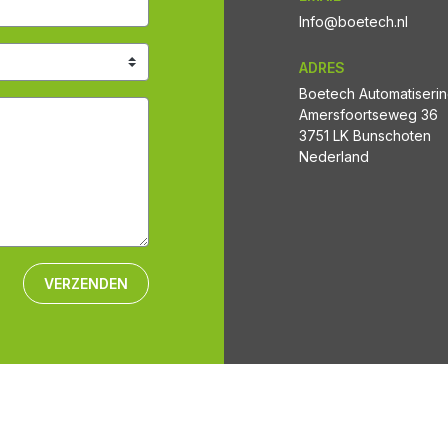
Info@boetech.nl
ADRES
Boetech Automatiseri
Amersfoortseweg 36
3751 LK Bunschoten
Nederland
VERZENDEN
CONTACT
SERVICE