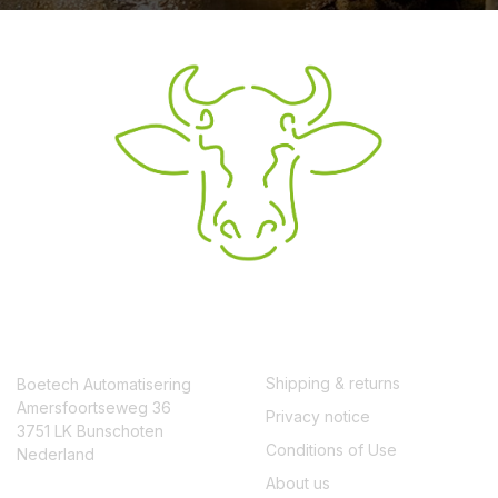
CONTACT
SERVICE
Shipping & returns
Boetech Automatisering
Amersfoortseweg 36
Privacy notice
3751 LK Bunschoten
Conditions of Use
Nederland
About us