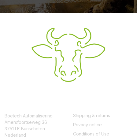
CONTACT
SERVICE
Shipping & returns
Boetech Automatisering
Amersfoortseweg 36
Privacy notice
3751 LK Bunschoten
Conditions of Use
Nederland