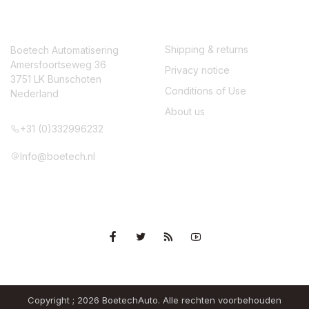
CONTACT
SERVICE
Shipping & returns
Boetech Automatisering
Amersfoortseweg 36
Privacy notice
3751 LK Bunschoten
Conditions of Use
Nederland
About us
+31 (0)332996232
Info@boetech.nl
VOLG ONS
Copyright ; 2026 BoetechAuto. Alle rechten voorbehouden