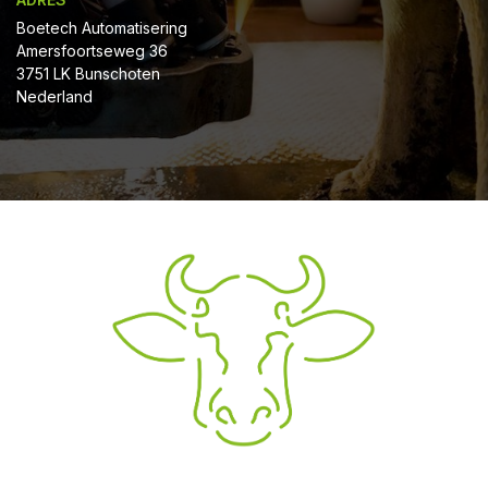
Boetech Automatisering
Amersfoortseweg 36
3751 LK Bunschoten
Nederland