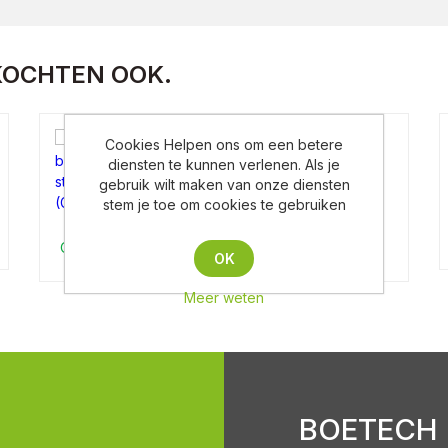
KOCHTEN OOK.
buis incl wartel voor
Cookies Helpen ons om een betere
stroomdraad
diensten te kunnen verlenen. Als je
(Geïnstalleerd)
gebruik wilt maken van onze diensten
stem je toe om cookies te gebruiken
Op aanvraag
OK
Meer weten
BOETECH