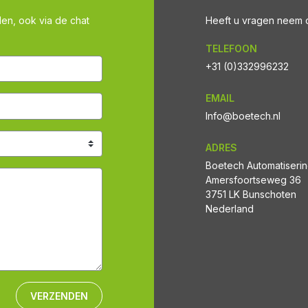
len, ook via de chat
Heeft u vragen neem co
TELEFOON
+31 (0)332996232
EMAIL
Info@boetech.nl
ADRES
Boetech Automatiseri
Amersfoortseweg 36
3751 LK Bunschoten
Nederland
VERZENDEN