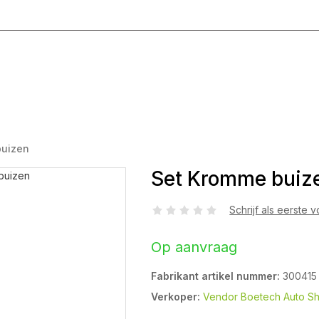
g T/M Vrijdag 8:00 - 17:00
buizen
Set Kromme buiz
Schrijf als eerste 
Op aanvraag
Fabrikant artikel nummer:
300415
Verkoper:
Vendor Boetech Auto S