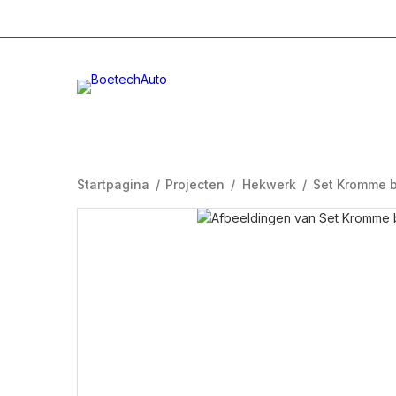
+31 (0)332996232
Info@boetech.nl
Maanda
Startpagina
/
Projecten
/
Hekwerk
/
Set Kromme 