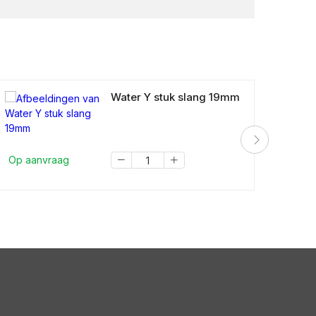
Water Y stuk slang 19mm
Op aanvraag
Op a