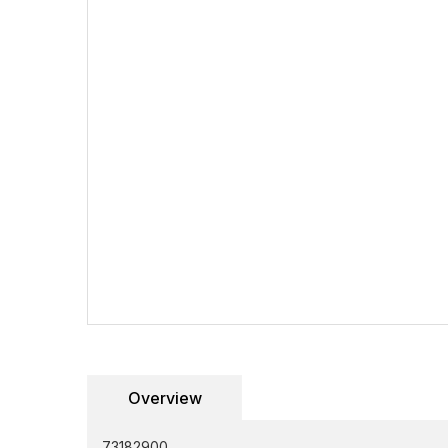
Overview
73182900