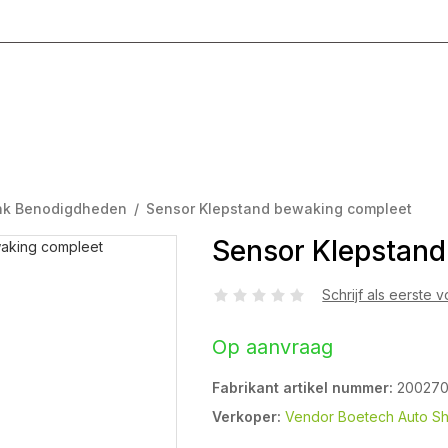
g T/M Vrijdag 8:00 - 17:00
nk Benodigdheden
/
Sensor Klepstand bewaking compleet
Sensor Klepstan
Schrijf als eerste 
Op aanvraag
Fabrikant artikel nummer:
20027
Verkoper:
Vendor Boetech Auto S