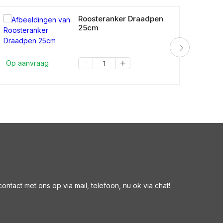
Roosteranker Draadpen
25cm
Op a
Op aanvraag
ntact met ons op via mail, telefoon, nu ok via chat!