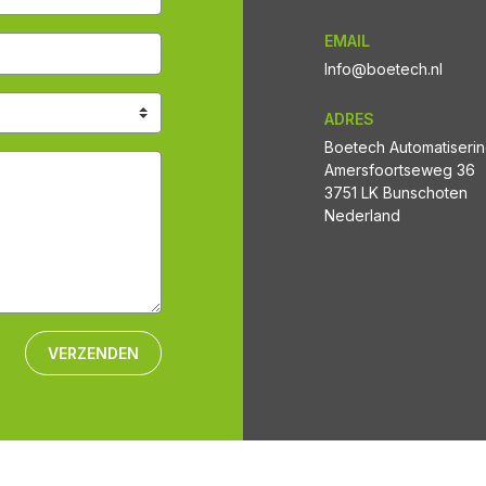
EMAIL
Info@boetech.nl
ADRES
Boetech Automatiseri
Amersfoortseweg 36
3751 LK Bunschoten
Nederland
VERZENDEN