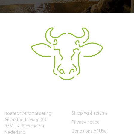
CONTACT
SERVICE
Shipping & returns
Boetech Automatisering
Amersfoortseweg 36
Privacy notice
3751 LK Bunschoten
Conditions of Use
Nederland