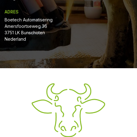
ADRES
Boetech Automatisering
Amersfoortseweg 36
3751 LK Bunschoten
Nederland