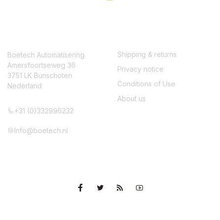
CONTACT
SERVICE
Shipping & returns
Boetech Automatisering
Amersfoortseweg 36
Privacy notice
3751 LK Bunschoten
Conditions of Use
Nederland
About us
+31 (0)332996232
Info@boetech.nl
VOLG ONS