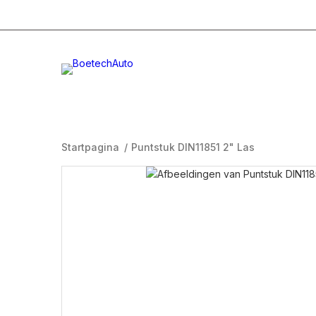
+31 (0)332996232
Info@boetech.nl
Maanda
Startpagina
/
Puntstuk DIN11851 2" Las