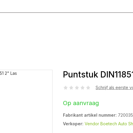
g T/M Vrijdag 8:00 - 17:00
Puntstuk DIN1185
Schrijf als eerste 
Op aanvraag
Fabrikant artikel nummer:
72003
Verkoper:
Vendor Boetech Auto S