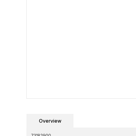
Overview
73182900