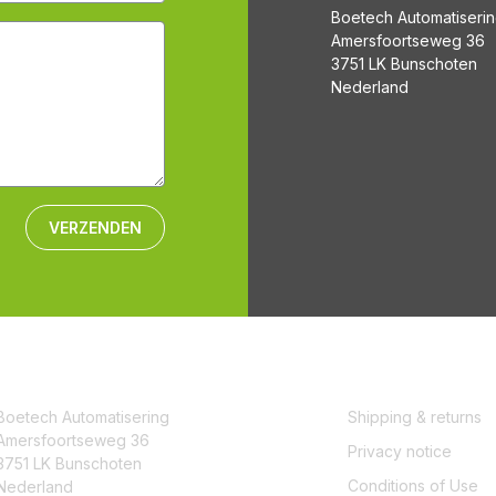
Boetech Automatiseri
Amersfoortseweg 36
3751 LK Bunschoten
Nederland
VERZENDEN
CONTACT
SERVICE
Boetech Automatisering
Shipping & returns
Amersfoortseweg 36
Privacy notice
3751 LK Bunschoten
Conditions of Use
Nederland