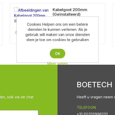
Kabelgoot 200mm
(Geïnstalleerd)
Cookies Helpen ons om een betere
diensten te kunnen verlenen. Als je
Op aanvraag
gebruik wilt maken van onze diensten
stem je toe om cookies te gebruiken
OK
Meer weten
BOETECH
len, ook via de chat
Heeft u vragen neem co
TELEFOON
+31 (0)332996232