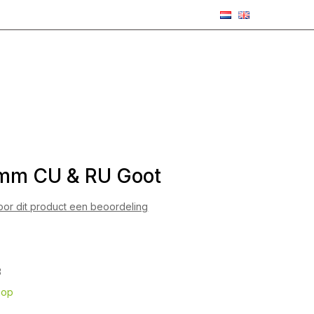
9mm CU & RU Goot
voor dit product een beoordeling
3
hop