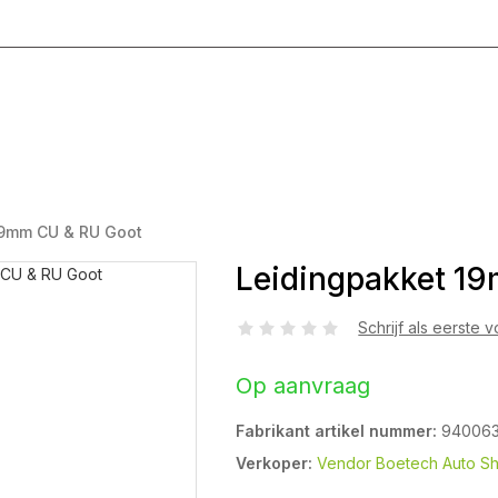
g T/M Vrijdag 8:00 - 17:00
19mm CU & RU Goot
Leidingpakket 1
Schrijf als eerste 
Op aanvraag
Fabrikant artikel nummer:
94006
Verkoper:
Vendor Boetech Auto S