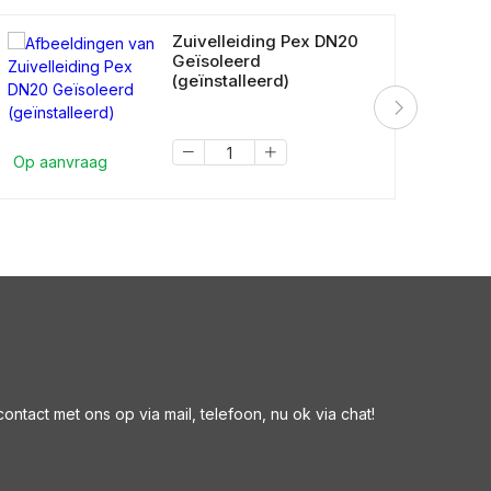
Zuivelleiding Pex DN20
Geïsoleerd
(geïnstalleerd)
Op aanvraag
Op a
ntact met ons op via mail, telefoon, nu ok via chat!