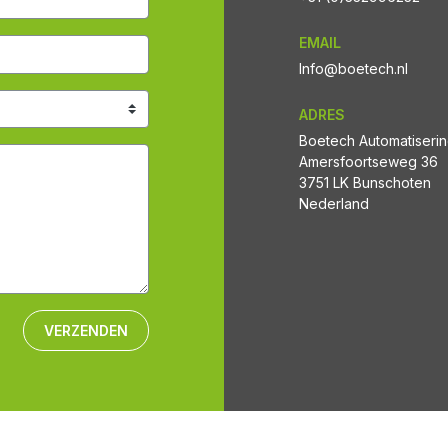
EMAIL
Info@boetech.nl
ADRES
Boetech Automatiseri
Amersfoortseweg 36
3751 LK Bunschoten
Nederland
VERZENDEN