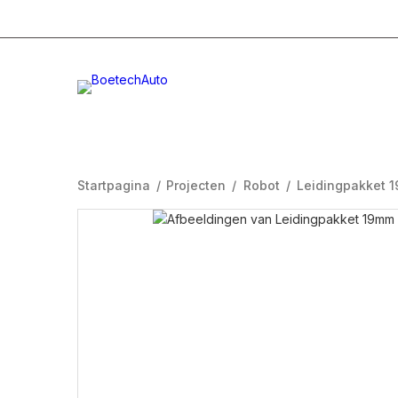
+31 (0)332996232
Info@boetech.nl
Maanda
Startpagina
/
Projecten
/
Robot
/
Leidingpakket 