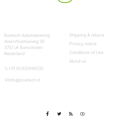
CONTACT
SERVICE
Shipping & returns
Boetech Automatisering
Amersfoortseweg 36
Privacy notice
3751 LK Bunschoten
Conditions of Use
Nederland
About us
+31 (0)332996232
Info@boetech.nl
VOLG ONS