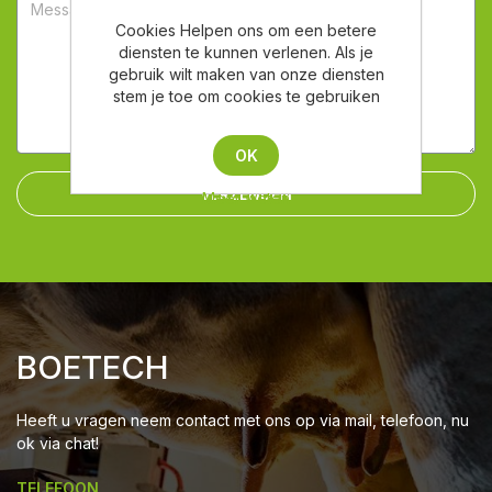
Cookies Helpen ons om een betere
diensten te kunnen verlenen. Als je
gebruik wilt maken van onze diensten
stem je toe om cookies te gebruiken
OK
VERZENDEN
Meer weten
BOETECH
Heeft u vragen neem contact met ons op via mail, telefoon, nu
ok via chat!
TELEFOON