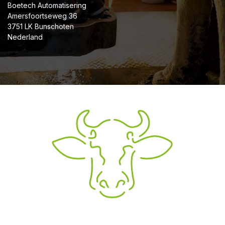
Boetech Automatisering
Amersfoortseweg 36
3751 LK Bunschoten
Nederland