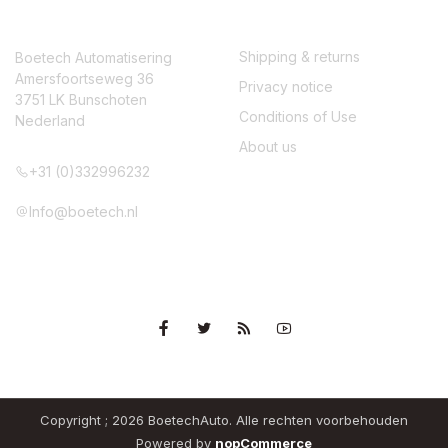
CONTACT
SERVICE
Shipping & returns
Boetech Automatisering
Amersfoortseweg 36
Privacy notice
3751 LK Bunschoten
Conditions of Use
Nederland
About us
+31 (0)332996232
Info@boetech.nl
VOLG ONS
Copyright ; 2026 BoetechAuto. Alle rechten voorbehouden
Powered by
nopCommerce