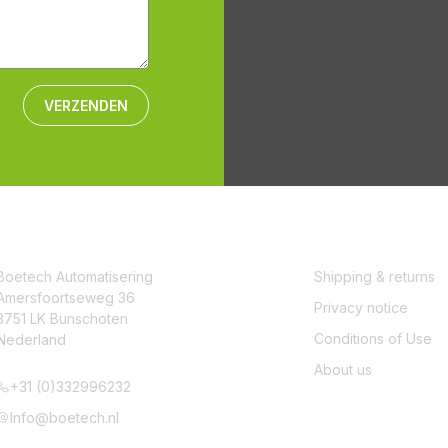
VERZENDEN
CONTACT
SERVICE
Boetech Automatisering
Shipping & returns
Amersfoortseweg 36
Privacy notice
3751 LK Bunschoten
Conditions of Use
Nederland
About us
+31 (0)332996232
Info@boetech.nl