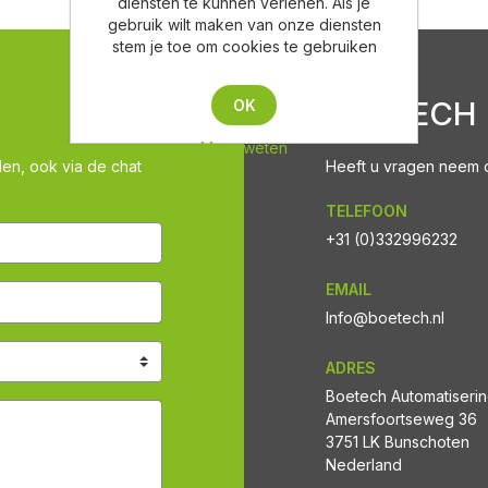
diensten te kunnen verlenen. Als je
gebruik wilt maken van onze diensten
stem je toe om cookies te gebruiken
BOETECH
OK
Meer weten
len, ook via de chat
Heeft u vragen neem co
TELEFOON
+31 (0)332996232
EMAIL
Info@boetech.nl
ADRES
Boetech Automatiseri
Amersfoortseweg 36
3751 LK Bunschoten
Nederland