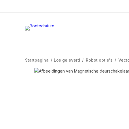
+31 (0)332996232
Info@boetech.nl
Maanda
Startpagina
/
Los geleverd
/
Robot optie's
/
Vect