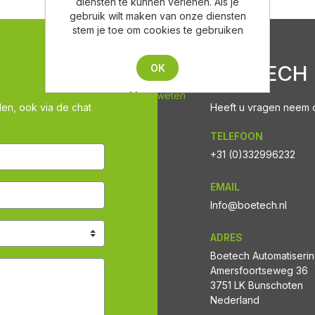
diensten te kunnen verlenen. Als je
gebruik wilt maken van onze diensten
stem je toe om cookies te gebruiken
BOETECH
OK
Meer weten
len, ook via de chat
Heeft u vragen neem co
TELEFOON
+31 (0)332996232
EMAIL
Info@boetech.nl
ADRES
Boetech Automatiseri
Amersfoortseweg 36
3751 LK Bunschoten
Nederland