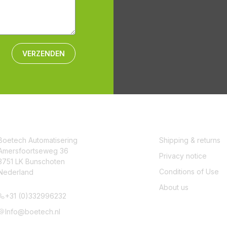
VERZENDEN
CONTACT
SERVICE
Boetech Automatisering
Shipping & returns
Amersfoortseweg 36
Privacy notice
3751 LK Bunschoten
Conditions of Use
Nederland
About us
+31 (0)332996232
Info@boetech.nl