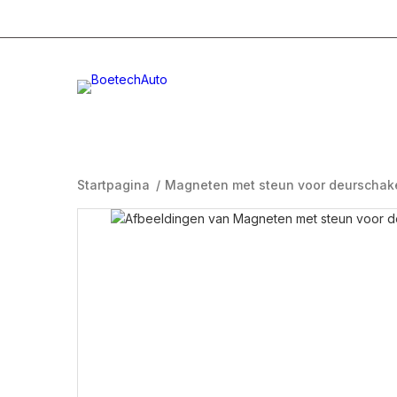
+31 (0)332996232
Info@boetech.nl
Maanda
Startpagina
/
Magneten met steun voor deurschake