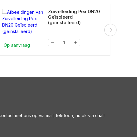
Zuivelleiding Pex DN20
Geïsoleerd
(geïnstalleerd)
Op a
Op aanvraag
ntact met ons op via mail, telefoon, nu ok via chat!