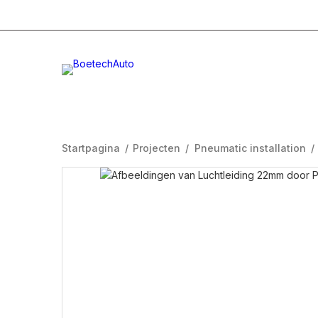
+31 (0)332996232
Info@boetech.nl
Maanda
Startpagina
/
Projecten
/
Pneumatic installation
/