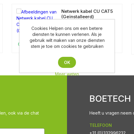
Netwerk kabel CU CAT5
(Geïnstalleerd)
Cookies Helpen ons om een betere
diensten te kunnen verlenen. Als je
gebruik wilt maken van onze diensten
Op aanvraag
stem je toe om cookies te gebruiken
OK
Meer weten
BOETECH
len, ook via de chat
Heeft u vragen neem co
TELEFOON
+31 (0)332996232