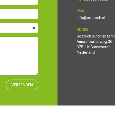
EMAIL
Info@boetech.nl
ADRES
Boetech Automatiseri
Amersfoortseweg 36
3751 LK Bunschoten
Nederland
VERZENDEN