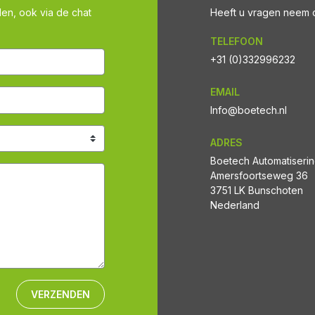
len, ook via de chat
Heeft u vragen neem co
TELEFOON
+31 (0)332996232
EMAIL
Info@boetech.nl
ADRES
Boetech Automatiseri
Amersfoortseweg 36
3751 LK Bunschoten
Nederland
VERZENDEN