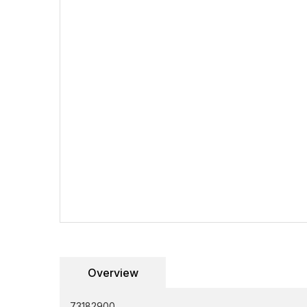
Overview
73182900