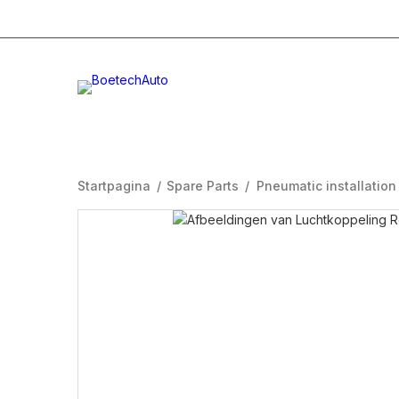
+31 (0)332996232
Info@boetech.nl
Maanda
Startpagina
/
Spare Parts
/
Pneumatic installation