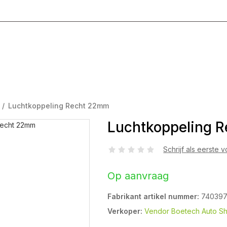
g T/M Vrijdag 8:00 - 17:00
/
Luchtkoppeling Recht 22mm
Luchtkoppeling 
Schrijf als eerste 
Op aanvraag
Fabrikant artikel nummer:
74039
Verkoper:
Vendor Boetech Auto S