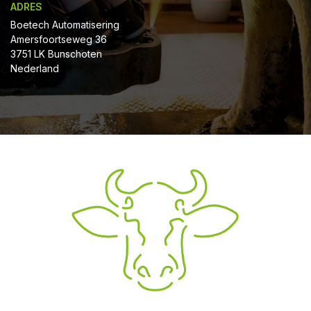
ADRES
Boetech Automatisering
Amersfoortseweg 36
3751 LK Bunschoten
Nederland