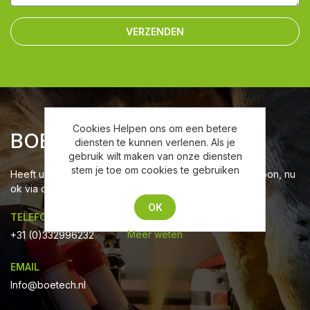
VERZENDEN
Cookies Helpen ons om een betere
BOETECH
diensten te kunnen verlenen. Als je
gebruik wilt maken van onze diensten
stem je toe om cookies te gebruiken
Heeft u vragen neem contact met ons op via mail, telefoon, nu
ok via chat!
OK
TELEFOON
Meer weten
+31 (0)332996232
EMAIL
Info@boetech.nl