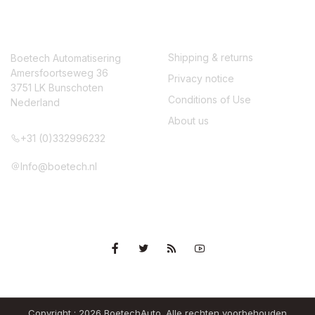
CONTACT
SERVICE
Shipping & returns
Boetech Automatisering
Amersfoortseweg 36
Privacy notice
3751 LK Bunschoten
Conditions of Use
Nederland
About us
+31 (0)332996232
Info@boetech.nl
VOLG ONS
Copyright ; 2026 BoetechAuto. Alle rechten voorbehouden