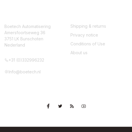
CONTACT
SERVICE
Shipping & returns
Boetech Automatisering
Amersfoortseweg 36
Privacy notice
3751 LK Bunschoten
Conditions of Use
Nederland
About us
+31 (0)332996232
Info@boetech.nl
VOLG ONS