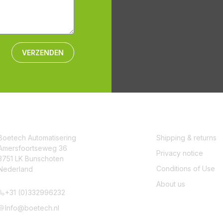
VERZENDEN
CONTACT
SERVICE
Boetech Automatisering
Shipping & returns
Amersfoortseweg 36
Privacy notice
3751 LK Bunschoten
Conditions of Use
Nederland
About us
+31 (0)332996232
Info@boetech.nl