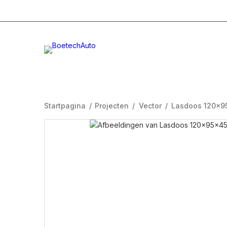
+31 (0)332996232
Info@boetech.nl
Maanda
Startpagina
/
Projecten
/
Vector
/
Lasdoos 120x9