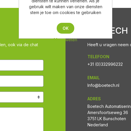
diensten te kunnen verlenen. Als je
gebruik wilt maken van onze diensten
stem je toe om cookies te gebruiken
BOETECH
OK
Meer weten
len, ook via de chat
Heeft u vragen neem co
TELEFOON
+31 (0)332996232
EMAIL
Info@boetech.nl
ADRES
Boetech Automatiseri
Amersfoortseweg 36
3751 LK Bunschoten
Nederland