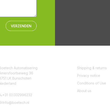
VERZENDEN
CONTACT
SERVICE
Boetech Automatisering
Shipping & returns
Amersfoortseweg 36
Privacy notice
3751 LK Bunschoten
Conditions of Use
Nederland
About us
+31 (0)332996232
Info@boetech.nl