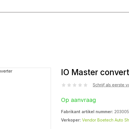
g T/M Vrijdag 8:00 - 17:00
IO Master conver
Schrijf als eerste 
Op aanvraag
Fabrikant artikel nummer:
203005
Verkoper:
Vendor Boetech Auto S