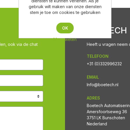
diensten te kunnen verlenen. Als je
gebruik wilt maken van onze diensten
stem je toe om cookies te gebruiken
BOETECH
OK
Meer weten
len, ook via de chat
Heeft u vragen neem co
TELEFOON
+31 (0)332996232
EMAIL
Info@boetech.nl
ADRES
Boetech Automatiseri
Amersfoortseweg 36
3751 LK Bunschoten
Nederland