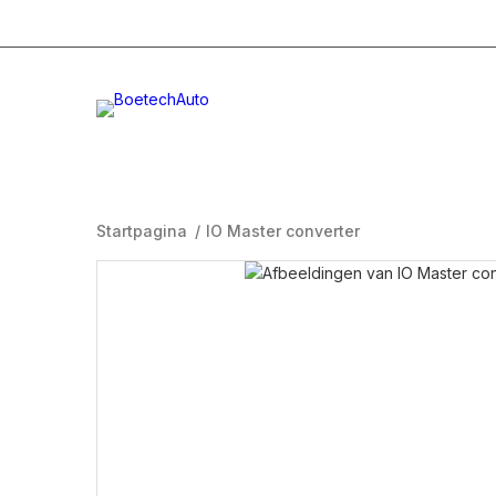
+31 (0)332996232
Info@boetech.nl
Maanda
Startpagina
/
IO Master converter