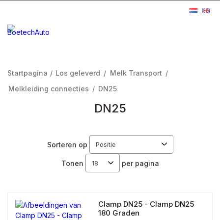
Startpagina
/
Los geleverd
/
Melk Transport
/
Melkleiding connecties
/
DN25
DN25
Sorteren op
Tonen
per pagina
Clamp DN25 - Clamp DN25
180 Graden