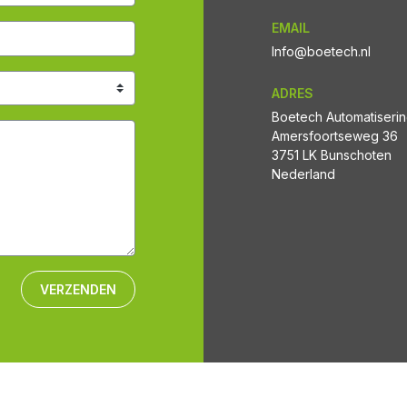
EMAIL
Info@boetech.nl
ADRES
Boetech Automatiseri
Amersfoortseweg 36
3751 LK Bunschoten
Nederland
VERZENDEN
CONTACT
SERVICE