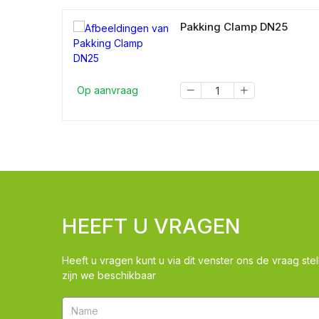
Pakking Clamp DN25
Op aanvraag
HEEFT U VRAGEN
Heeft u vragen kunt u via dit venster ons de vraag stel
zijn we beschikbaar