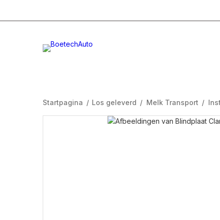
+31 (0)332996232
Info@boetech.nl
Maanda
Startpagina
/
Los geleverd
/
Melk Transport
/
Ins