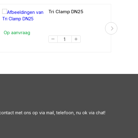
Tri Clamp DN25
Op aanvraag
Op a
ntact met ons op via mail, telefoon, nu ok via chat!