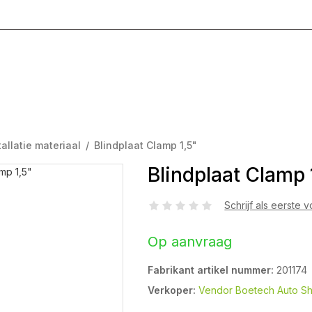
g T/M Vrijdag 8:00 - 17:00
tallatie materiaal
/
Blindplaat Clamp 1,5"
Blindplaat Clamp 
Schrijf als eerste 
Op aanvraag
Fabrikant artikel nummer:
201174
Verkoper:
Vendor Boetech Auto S