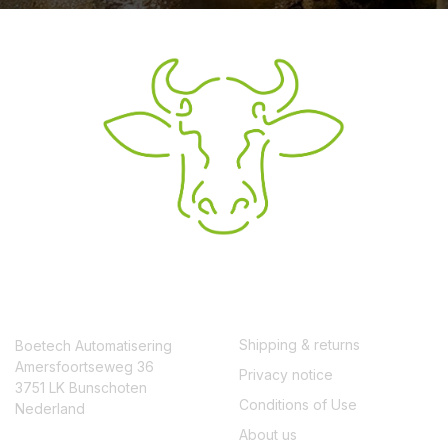
CONTACT
SERVICE
Shipping & returns
Boetech Automatisering
Amersfoortseweg 36
Privacy notice
3751 LK Bunschoten
Conditions of Use
Nederland
About us