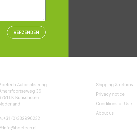
VERZENDEN
CONTACT
SERVICE
Boetech Automatisering
Shipping & returns
Amersfoortseweg 36
Privacy notice
3751 LK Bunschoten
Conditions of Use
Nederland
About us
+31 (0)332996232
Info@boetech.nl