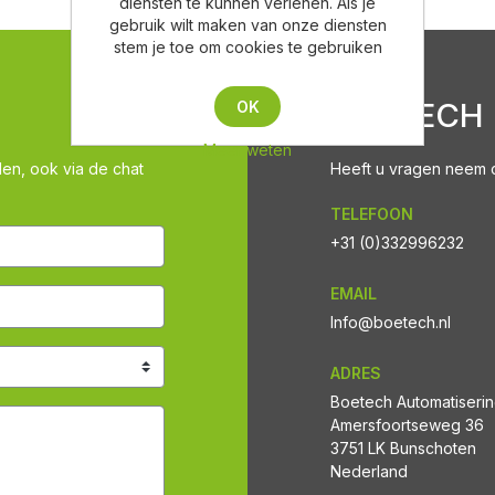
diensten te kunnen verlenen. Als je
gebruik wilt maken van onze diensten
stem je toe om cookies te gebruiken
BOETECH
OK
Meer weten
len, ook via de chat
Heeft u vragen neem co
TELEFOON
+31 (0)332996232
EMAIL
Info@boetech.nl
ADRES
Boetech Automatiseri
Amersfoortseweg 36
3751 LK Bunschoten
Nederland