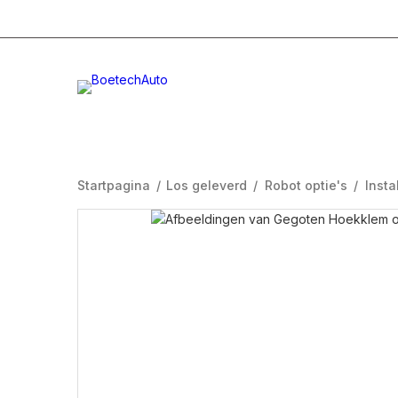
+31 (0)332996232
Info@boetech.nl
Maanda
Startpagina
/
Los geleverd
/
Robot optie's
/
Insta