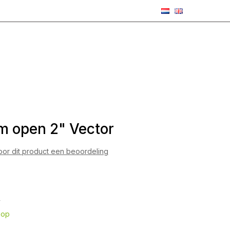
m open 2" Vector
voor dit product een beoordeling
4
hop