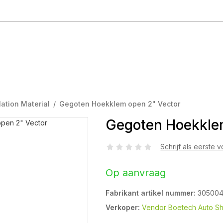
g T/M Vrijdag 8:00 - 17:00
lation Material
/
Gegoten Hoekklem open 2" Vector
Gegoten Hoekkle
Schrijf als eerste 
Op aanvraag
Fabrikant artikel nummer:
30500
Verkoper:
Vendor Boetech Auto S