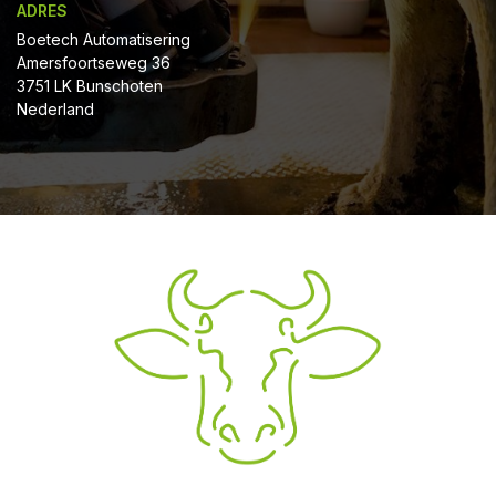
ADRES
Boetech Automatisering
Amersfoortseweg 36
3751 LK Bunschoten
Nederland