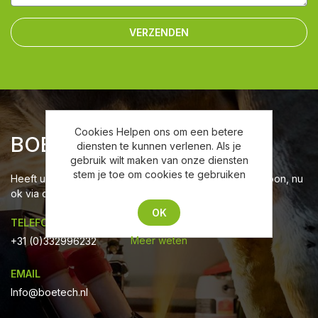
VERZENDEN
Cookies Helpen ons om een betere
BOETECH
diensten te kunnen verlenen. Als je
gebruik wilt maken van onze diensten
stem je toe om cookies te gebruiken
Heeft u vragen neem contact met ons op via mail, telefoon, nu
ok via chat!
OK
TELEFOON
Meer weten
+31 (0)332996232
EMAIL
Info@boetech.nl