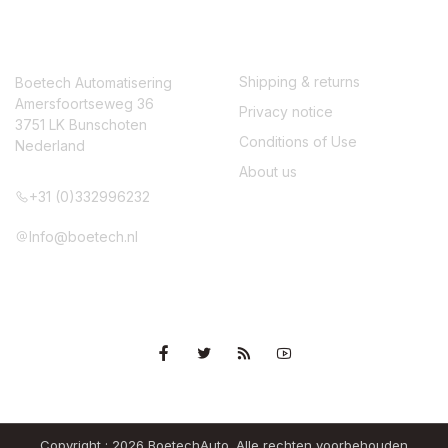
CONTACT
SERVICE
Shipping & returns
Boetech Automatisering
Amersfoortseweg 36
Privacy notice
3751 LK Bunschoten
Conditions of Use
Nederland
About us
+31 (0)332996232
Info@boetech.nl
VOLG ONS
Copyright ; 2026 BoetechAuto. Alle rechten voorbehouden