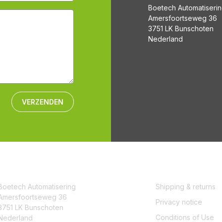
Boetech Automatiseri
Amersfoortseweg 36
3751 LK Bunschoten
Nederland
VERZENDEN
CONTACT
SERVICE
Boetech Automatisering
Shipping & returns
Amersfoortseweg 36
Privacy notice
3751 LK Bunschoten
Conditions of Use
Nederland