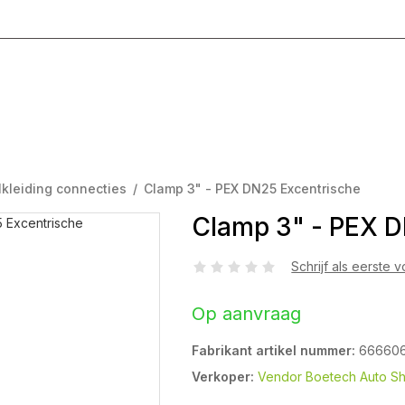
g T/M Vrijdag 8:00 - 17:00
kleiding connecties
/
Clamp 3" - PEX DN25 Excentrische
Clamp 3" - PEX D
Schrijf als eerste 
Op aanvraag
Fabrikant artikel nummer:
66660
Verkoper:
Vendor Boetech Auto S