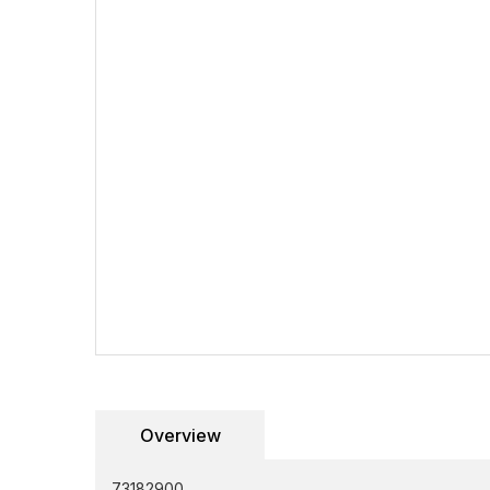
Overview
73182900