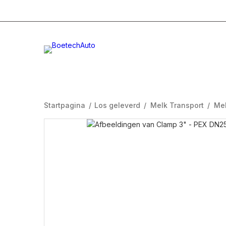
+31 (0)332996232
Info@boetech.nl
Maanda
Startpagina
/
Los geleverd
/
Melk Transport
/
Mel