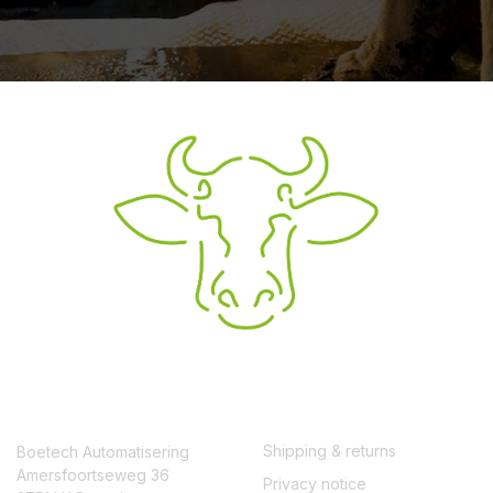
CONTACT
SERVICE
Shipping & returns
Boetech Automatisering
Amersfoortseweg 36
Privacy notice