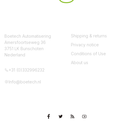
CONTACT
SERVICE
Shipping & returns
Boetech Automatisering
Amersfoortseweg 36
Privacy notice
3751 LK Bunschoten
Conditions of Use
Nederland
About us
+31 (0)332996232
Info@boetech.nl
VOLG ONS