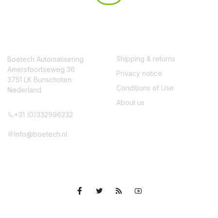
CONTACT
SERVICE
Shipping & returns
Boetech Automatisering
Amersfoortseweg 36
Privacy notice
3751 LK Bunschoten
Conditions of Use
Nederland
About us
+31 (0)332996232
Info@boetech.nl
VOLG ONS