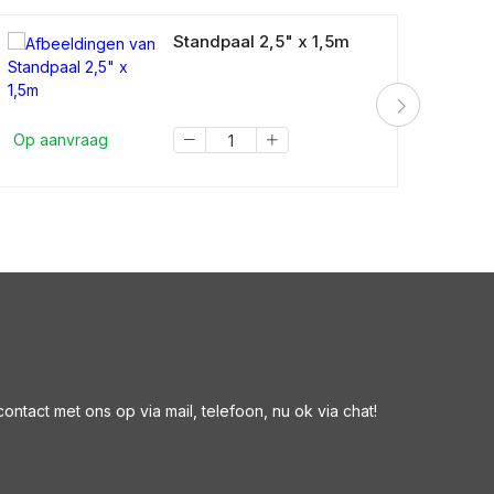
Standpaal 2,5" x 1,5m
Op aanvraag
Op a
ntact met ons op via mail, telefoon, nu ok via chat!