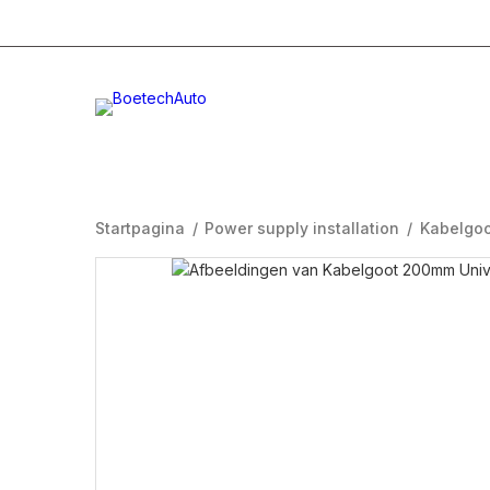
+31 (0)332996232
Info@boetech.nl
Maanda
Startpagina
/
Power supply installation
/
Kabelgoo