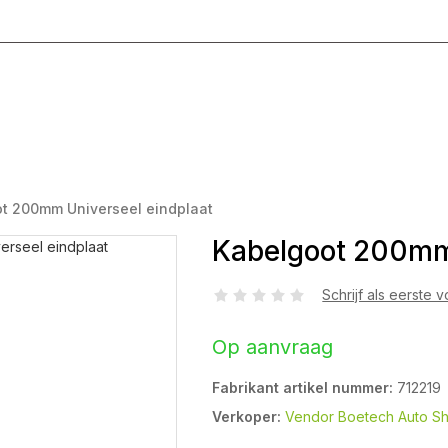
g T/M Vrijdag 8:00 - 17:00
t 200mm Universeel eindplaat
Kabelgoot 200mm 
Schrijf als eerste 
Op aanvraag
Fabrikant artikel nummer:
712219
Verkoper:
Vendor Boetech Auto S