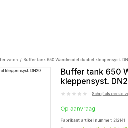
g T/M Vrijdag 8:00 - 17:00
fer vaten
/
Buffer tank 650 Wandmodel dubbel kleppensyst. DN
Buffer tank 650
kleppensyst. DN2
Schrijf als eerste 
Op aanvraag
Fabrikant artikel nummer:
212141