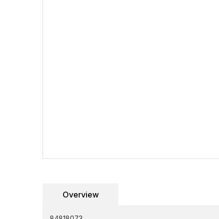
Overview
84818073