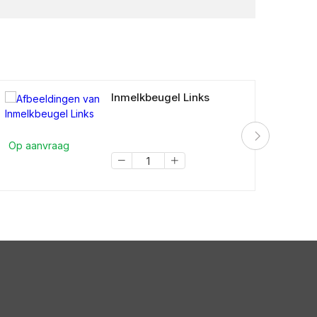
Inmelkbeugel Links
Op aanvraag
Op a