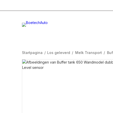
+31 (0)332996232
Info@boetech.nl
Maanda
Startpagina
/
Los geleverd
/
Melk Transport
/
Buf