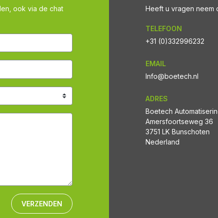
len, ook via de chat
Heeft u vragen neem co
TELEFOON
+31 (0)332996232
EMAIL
Info@boetech.nl
ADRES
Boetech Automatiseri
Amersfoortseweg 36
3751 LK Bunschoten
Nederland
VERZENDEN