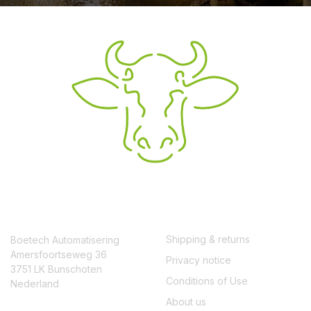
CONTACT
SERVICE
Shipping & returns
Boetech Automatisering
Amersfoortseweg 36
Privacy notice
3751 LK Bunschoten
Conditions of Use
Nederland
About us