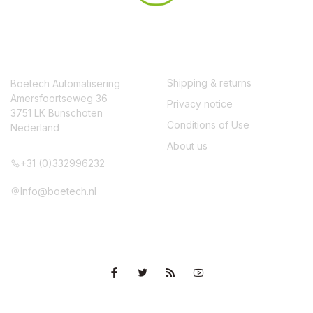
CONTACT
SERVICE
Shipping & returns
Boetech Automatisering
Amersfoortseweg 36
Privacy notice
3751 LK Bunschoten
Conditions of Use
Nederland
About us
+31 (0)332996232
Info@boetech.nl
VOLG ONS