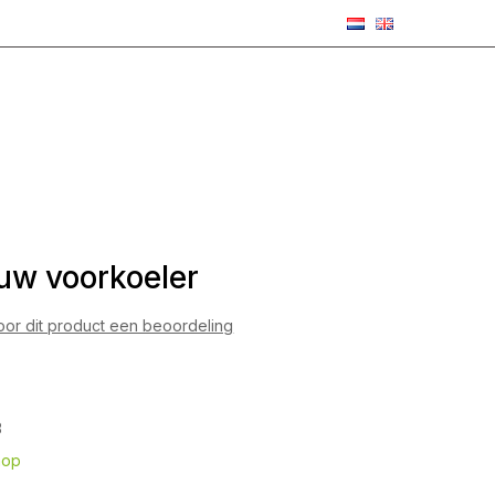
w voorkoeler
voor dit product een beoordeling
3
hop