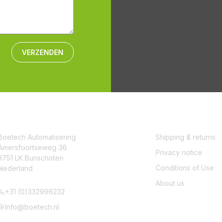
VERZENDEN
CONTACT
SERVICE
Boetech Automatisering
Shipping & returns
Amersfoortseweg 36
Privacy notice
3751 LK Bunschoten
Conditions of Use
Nederland
About us
+31 (0)332996232
Info@boetech.nl