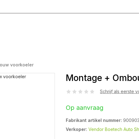
g T/M Vrijdag 8:00 - 17:00
ouw voorkoeler
Montage + Ombou
Schrijf als eerste 
Op aanvraag
Fabrikant artikel nummer:
90090
Verkoper:
Vendor Boetech Auto S