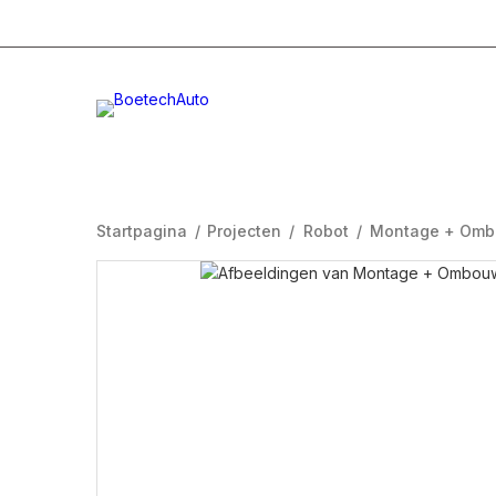
+31 (0)332996232
Info@boetech.nl
Maanda
Startpagina
/
Projecten
/
Robot
/
Montage + Omb