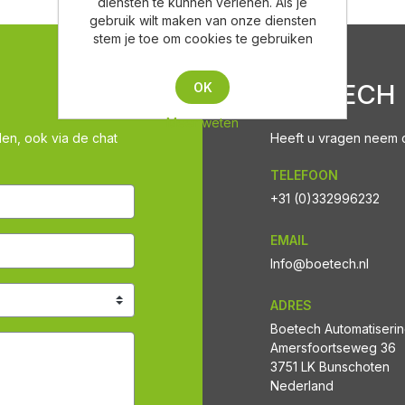
diensten te kunnen verlenen. Als je
gebruik wilt maken van onze diensten
stem je toe om cookies te gebruiken
BOETECH
OK
Meer weten
len, ook via de chat
Heeft u vragen neem co
TELEFOON
+31 (0)332996232
EMAIL
Info@boetech.nl
ADRES
Boetech Automatiseri
Amersfoortseweg 36
3751 LK Bunschoten
Nederland