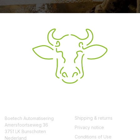
CONTACT
SERVICE
Shipping & returns
Boetech Automatisering
Amersfoortseweg 36
Privacy notice
3751 LK Bunschoten
Conditions of Use
Nederland