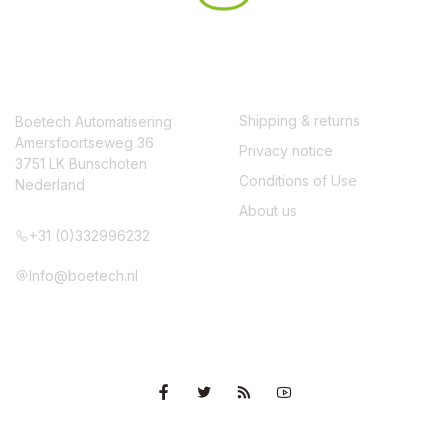
CONTACT
SERVICE
Shipping & returns
Boetech Automatisering
Amersfoortseweg 36
Privacy notice
3751 LK Bunschoten
Conditions of Use
Nederland
About us
+31 (0)332996232
Info@boetech.nl
VOLG ONS