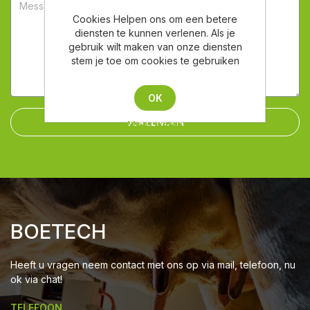
Cookies Helpen ons om een betere
diensten te kunnen verlenen. Als je
gebruik wilt maken van onze diensten
stem je toe om cookies te gebruiken
OK
VERZENDEN
Meer weten
BOETECH
Heeft u vragen neem contact met ons op via mail, telefoon, nu
ok via chat!
TELEFOON